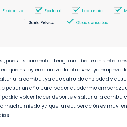
Embarazo
Epidural
Lactancia
M
Suelo Pélvico
Otras consultas
 , pues os comento , tengo una bebe de siete mese
reo que estoy embarazada otra vez , ya empezado
tar a la comba , ya que sufro de ansiedad y des
 que pasar un año para poder quedarme embarazad
así podría volver hacer deporte y saltar a la comba
o mucho miedo ya que la recuperación es muy lent
cias