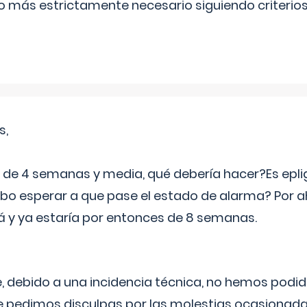
lo más estrictamente necesario siguiendo criterio
s,
e 4 semanas y media, qué debería hacer?Es eplig
o esperar a que pase el estado de alarma? Por ah
rá y ya estaría por entonces de 8 semanas.
 debido a una incidencia técnica, no hemos podi
Le pedimos disculpas por las molestias ocasionada