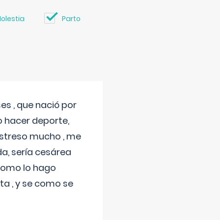
olestia
Parto
s , que nació por
 hacer deporte,
estreso mucho , me
a, sería cesárea
 como lo hago
a , y se como se