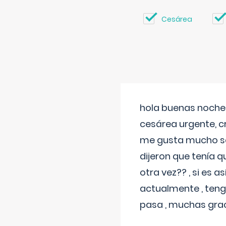
Cesárea
hola buenas noches
cesárea urgente, c
me gusta mucho sal
dijeron que tenía
otra vez?? , si es 
actualmente , teng
pasa , muchas gra