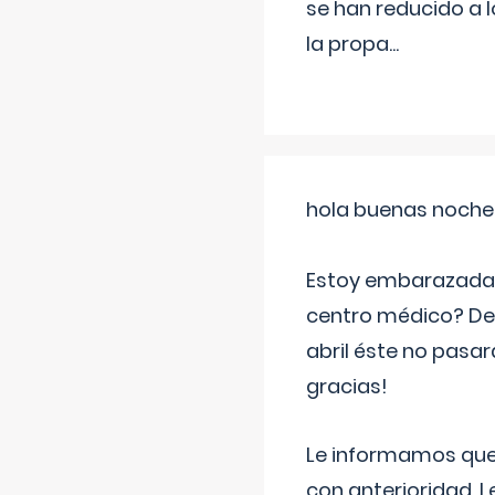
se han reducido a 
la propa
...
hola buenas noche
Estoy embarazada d
centro médico? Deb
abril éste no pasa
gracias!
Le informamos que,
con anterioridad. 