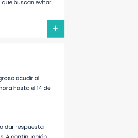
s que buscan evitar
+
roso acudir al
ora hasta el 14 de
do dar respuesta
s. A continuación,