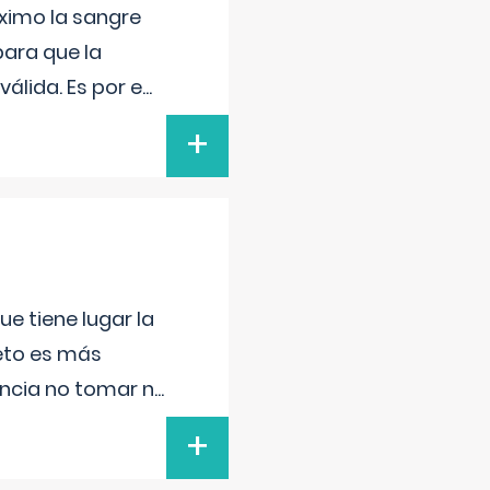
ximo la sangre
para que la
álida. Es por e
...
+
e tiene lugar la
feto es más
ancia no tomar n
...
+