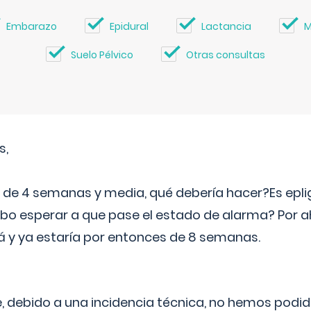
Embarazo
Epidural
Lactancia
M
Suelo Pélvico
Otras consultas
s,
e 4 semanas y media, qué debería hacer?Es eplig
o esperar a que pase el estado de alarma? Por ah
rá y ya estaría por entonces de 8 semanas.
 debido a una incidencia técnica, no hemos podi