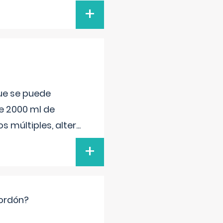
+
que se puede
e 2000 ml de
s múltiples, alter
...
+
cordón?