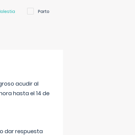
olestia
Parto
roso acudir al
ora hasta el 14 de
do dar respuesta