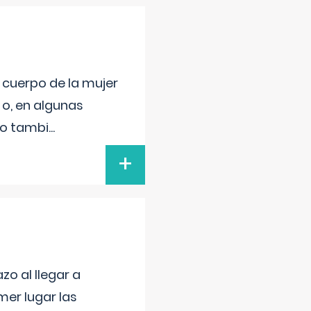
l cuerpo de la mujer
 o, en algunas
mo tambi
...
+
o al llegar a
mer lugar las