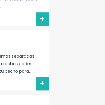
..
+
piernas separadas
nto debes poder
 tu pecho para
...
+