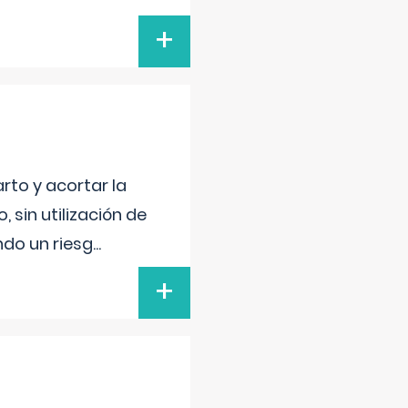
+
rto y acortar la
sin utilización de
ndo un riesg
...
+