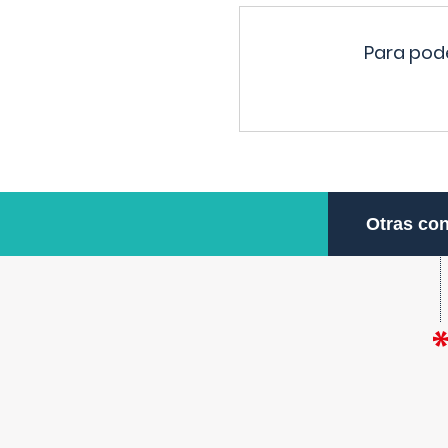
Para pode
Otras con