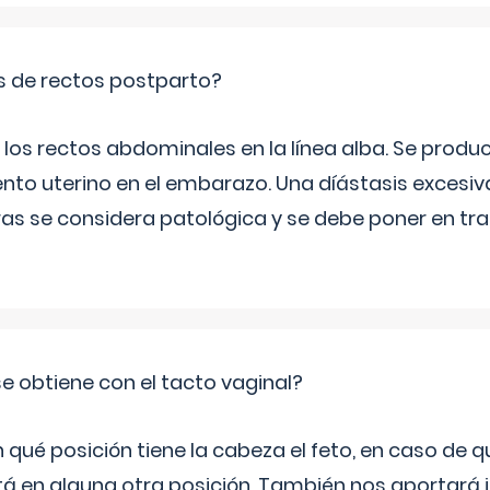
is de rectos postparto?
 los rectos abdominales en la línea alba. Se produ
ento uterino en el embarazo. Una díástasis excesi
ras se considera patológica y se debe poner en tr
e obtiene con el tacto vaginal?
ué posición tiene la cabeza el feto, en caso de qu
tá en alguna otra posición. También nos aportará