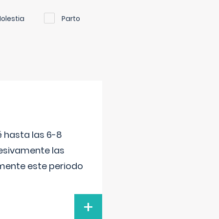
olestia
Parto
é hasta las 6-8
esivamente las
lmente este periodo
+