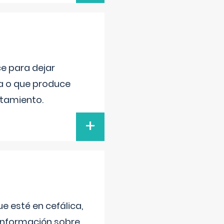
ce para dejar
va o que produce
atamiento.
+
e esté en cefálica,
 información sobre