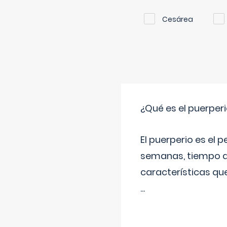
Cesárea
¿Qué es el puerper
El puerperio es el 
semanas, tiempo q
características qu
...