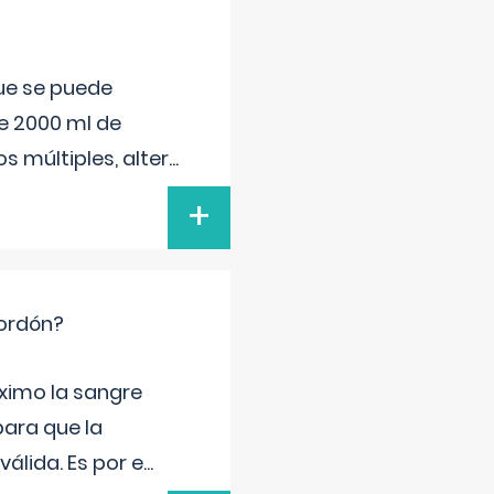
que se puede
e 2000 ml de
s múltiples, alter
...
+
cordón?
ximo la sangre
para que la
álida. Es por e
...