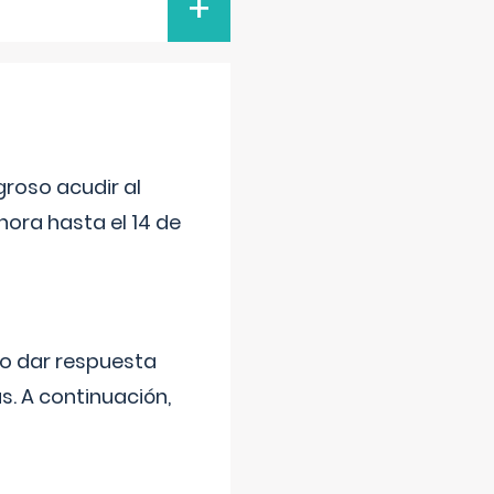
+
roso acudir al
ora hasta el 14 de
do dar respuesta
s. A continuación,