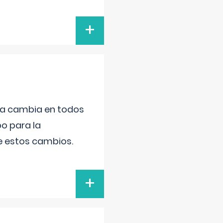
+
da cambia en todos
po para la
de estos cambios.
+