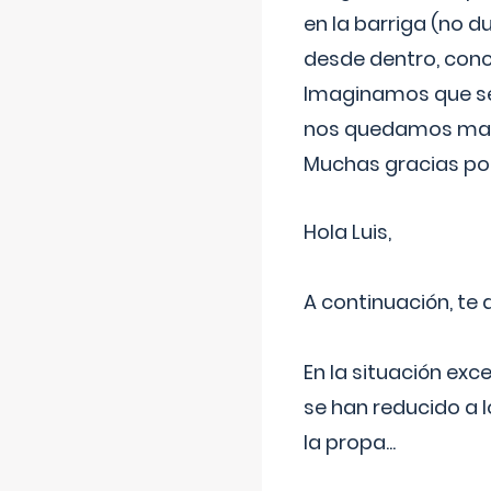
en la barriga (no du
desde dentro, con
Imaginamos que ser
nos quedamos mas t
Muchas gracias por
Hola Luis,
A continuación, te
En la situación exc
se han reducido a 
la propa
...