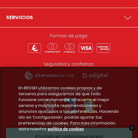
SERVICIOS
Formas de pago:
Seguridad y confianza:
En EROSKI utilizamos cookies propias y de
Premios y reconocimientos:
terceros para asegurarnos de que todo
funcione correctamente, ofrecerte el mejor
servicio y mostrarte recomendaciones y
anuncios ajustados a tus preferencias. Haciendo
clic en ‘Configuración’, podrás ajustar tus
preferencias de cookies. Para más información,
Descarga la app del club
visita nuestra
política de cookies
A tu lado en cada nueva etapa