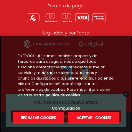
Formas de pago:
Seguridad y confianza:
En EROSKI utilizamos cookies propias y de
Premios y reconocimientos:
terceros para asegurarnos de que todo
funcione correctamente, ofrecerte el mejor
servicio y mostrarte recomendaciones y
anuncios ajustados a tus preferencias. Haciendo
clic en ‘Configuración’, podrás ajustar tus
preferencias de cookies. Para más información,
Descarga la app del club
visita nuestra
política de cookies
A tu lado en cada nueva etapa
Configuración
¿Te apuntas?
RECHAZAR COOKIES
ACEPTAR COOKIES
Condiciones legales