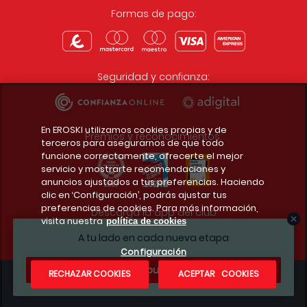
Formas de pago:
Seguridad y confianza:
En EROSKI utilizamos cookies propias y de
Premios y reconocimientos:
terceros para asegurarnos de que todo
funcione correctamente, ofrecerte el mejor
servicio y mostrarte recomendaciones y
anuncios ajustados a tus preferencias. Haciendo
clic en ‘Configuración’, podrás ajustar tus
preferencias de cookies. Para más información,
Descarga la app del club
visita nuestra
política de cookies
A tu lado en cada nueva etapa
Configuración
¿Te apuntas?
RECHAZAR COOKIES
ACEPTAR COOKIES
Condiciones legales