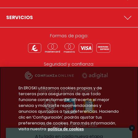
SERVICIOS
Formas de pago:
Seguridad y confianza:
En EROSKI utilizamos cookies propias y de
Premios y reconocimientos:
terceros para asegurarnos de que todo
funcione correctamente, ofrecerte el mejor
servicio y mostrarte recomendaciones y
anuncios ajustados a tus preferencias. Haciendo
clic en ‘Configuración’, podrás ajustar tus
preferencias de cookies. Para más información,
Descarga la app del club
visita nuestra
política de cookies
A tu lado en cada nueva etapa