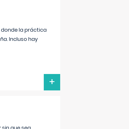
s donde la práctica
ña. Incluso hay
+
 sin que sea