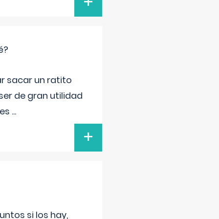
+
é?
r sacar un ratito
er de gran utilidad
res
...
+
untos si los hay,