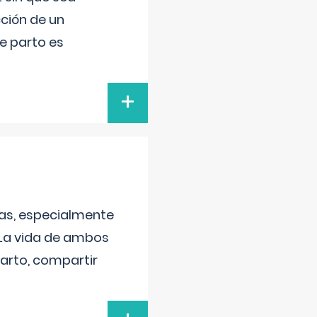
ción de un
de parto es
+
as, especialmente
 La vida de ambos
arto, compartir