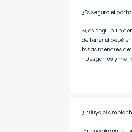
¿Es seguro el part
Sí, es seguro. Lo d
de tener el bebé e
tasas menores de:
- Desgarros y meno
...
¿Influye el ambiente
Potencialmente tod