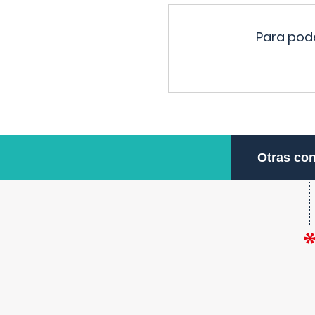
Para pode
Otras con