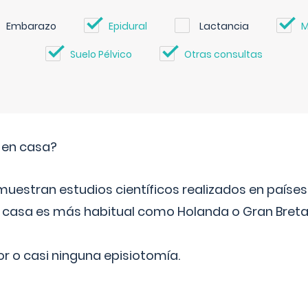
Embarazo
Epidural
Lactancia
M
Suelo Pélvico
Otras consultas
o en casa?
emuestran estudios científicos realizados en paíse
n casa es más habitual como Holanda o Gran Breta
r o casi ninguna episiotomía.