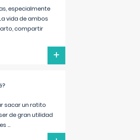
as, especialmente
 La vida de ambos
arto, compartir
+
é?
r sacar un ratito
er de gran utilidad
res
...