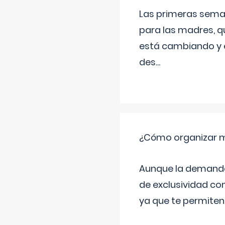
Las primeras sema
para las madres, q
está cambiando y e
des
...
¿Cómo organizar m
Aunque la demanda t
de exclusividad co
ya que te permiten 