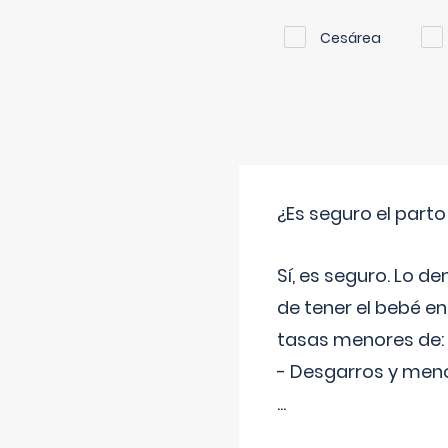
Cesárea
¿Es seguro el part
Sí, es seguro. Lo d
de tener el bebé e
tasas menores de:
- Desgarros y meno
...