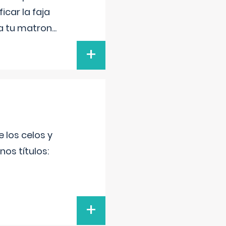
icar la faja
 a tu matron
...
+
 los celos y
os títulos:
+