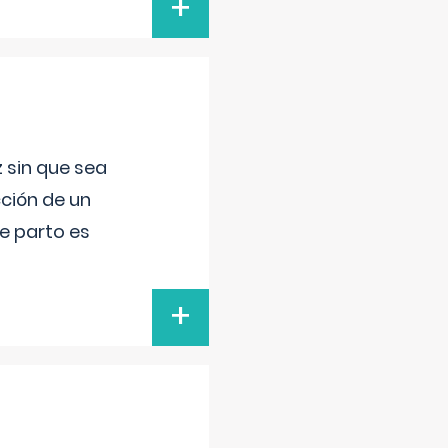
+
 sin que sea
ción de un
de parto es
+