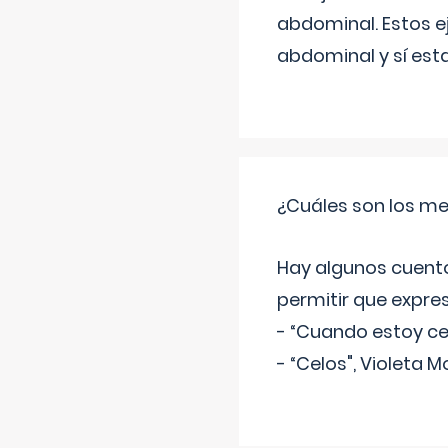
abdominal. Estos ej
abdominal y sí est
¿Cuáles son los me
Hay algunos cuento
permitir que expre
- “Cuando estoy cel
- “Celos", Violeta M