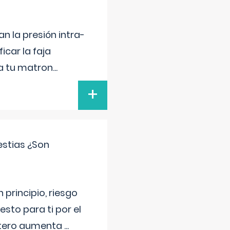
n la presión intra-
icar la faja
 a tu matron
...
+
estias ¿Son
principio, riesgo
sto para ti por el
 útero aumenta
...