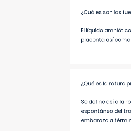
¿Cuáles son las fue
El líquido amniótic
placenta así como l
¿Qué es la rotura
Se define así a la
espontáneo del tra
embarazo a término