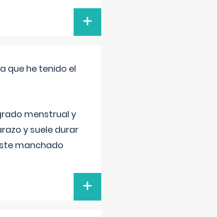
+
a que he tenido el
grado menstrual y
razo y suele durar
 este manchado
+