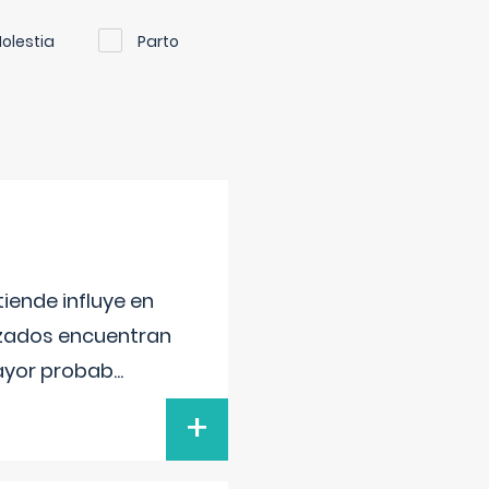
olestia
Parto
iende influye en
lizados encuentran
mayor probab
...
+