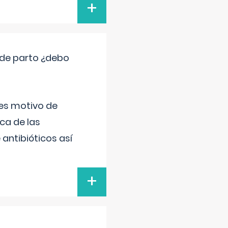
+
 de parto ¿debo
 es motivo de
ica de las
antibióticos así
+