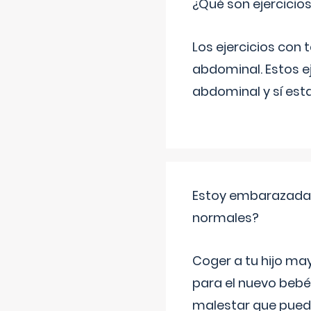
¿Qué son ejercicio
Los ejercicios con
abdominal. Estos ej
abdominal y sí est
Estoy embarazada y
normales?
Coger a tu hijo ma
para el nuevo bebé
malestar que puede