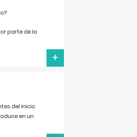
co?
por parte de la
+
es del inicio
produce en un