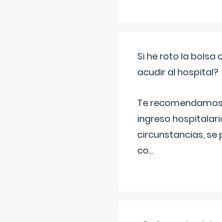
Si he roto la bols
acudir al hospital?
Te recomendamos ac
ingreso hospitalari
circunstancias, se 
co
...