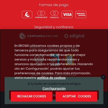
Formas de pago:
Seguridad y confianza:
En EROSKI utilizamos cookies propias y de
Premios y reconocimientos:
terceros para asegurarnos de que todo
funcione correctamente, ofrecerte el mejor
servicio y mostrarte recomendaciones y
anuncios ajustados a tus preferencias. Haciendo
clic en ‘Configuración’, podrás ajustar tus
preferencias de cookies. Para más información,
Descarga la app del club
visita nuestra
política de cookies
A tu lado en cada nueva etapa
Configuración
¿Te apuntas?
RECHAZAR COOKIES
ACEPTAR COOKIES
Condiciones legales