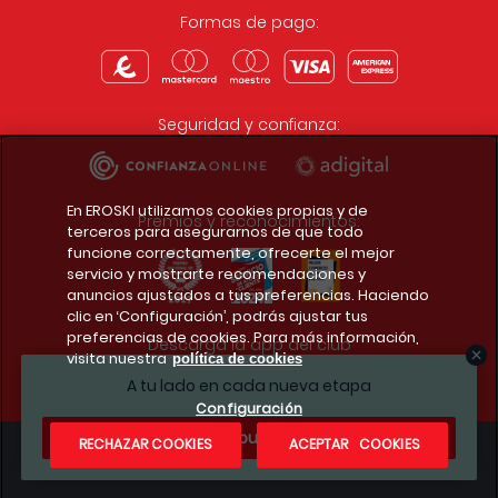
Formas de pago:
Seguridad y confianza:
En EROSKI utilizamos cookies propias y de
Premios y reconocimientos:
terceros para asegurarnos de que todo
funcione correctamente, ofrecerte el mejor
servicio y mostrarte recomendaciones y
anuncios ajustados a tus preferencias. Haciendo
clic en ‘Configuración’, podrás ajustar tus
preferencias de cookies. Para más información,
Descarga la app del club
visita nuestra
política de cookies
A tu lado en cada nueva etapa
Configuración
¿Te apuntas?
RECHAZAR COOKIES
ACEPTAR COOKIES
Condiciones legales