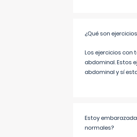
¿Qué son ejercicio
Los ejercicios con
abdominal. Estos ej
abdominal y sí est
Estoy embarazada y
normales?