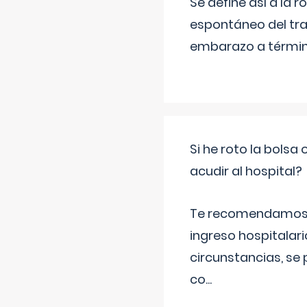
Se define así a la
espontáneo del tra
embarazo a término
Si he roto la bols
acudir al hospital?
Te recomendamos ac
ingreso hospitalari
circunstancias, se 
co
...