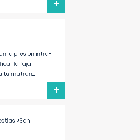
+
n la presión intra-
icar la faja
 a tu matron
...
+
estias ¿Son