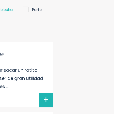
olestia
Parto
é?
r sacar un ratito
er de gran utilidad
res
...
+