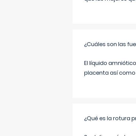
¿Cuáles son las fue
El líquido amniótic
placenta así como l
¿Qué es la rotura