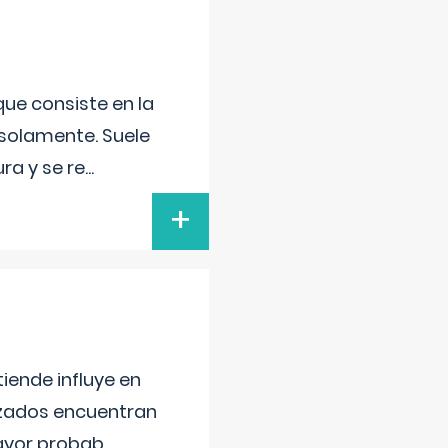
que consiste en la
 solamente. Suele
ra y se re
...
+
iende influye en
lizados encuentran
mayor probab
...