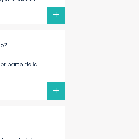
+
co?
por parte de la
+