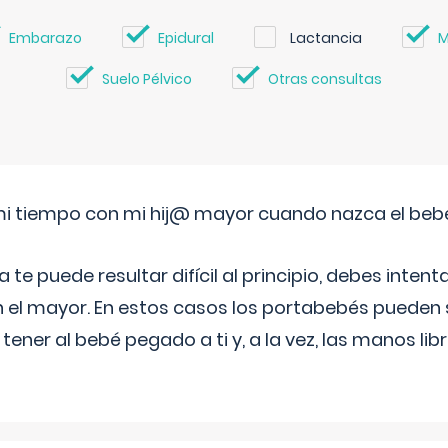
Embarazo
Epidural
Lactancia
M
Suelo Pélvico
Otras consultas
i tiempo con mi hij@ mayor cuando nazca el beb
e puede resultar difícil al principio, debes intenta
n el mayor. En estos casos los portabebés pueden s
tener al bebé pegado a ti y, a la vez, las manos lib