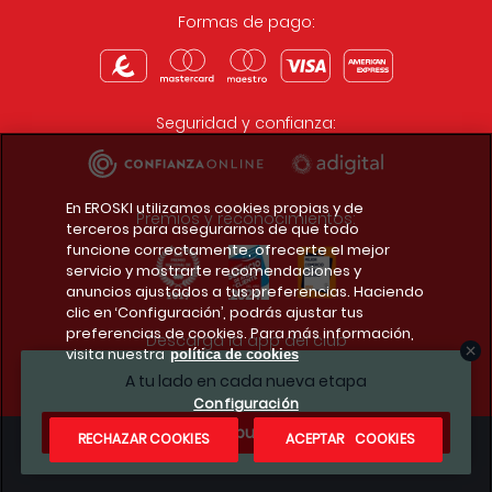
Formas de pago:
Seguridad y confianza:
En EROSKI utilizamos cookies propias y de
Premios y reconocimientos:
terceros para asegurarnos de que todo
funcione correctamente, ofrecerte el mejor
servicio y mostrarte recomendaciones y
anuncios ajustados a tus preferencias. Haciendo
clic en ‘Configuración’, podrás ajustar tus
preferencias de cookies. Para más información,
Descarga la app del club
visita nuestra
política de cookies
A tu lado en cada nueva etapa
Configuración
¿Te apuntas?
RECHAZAR COOKIES
ACEPTAR COOKIES
Condiciones legales