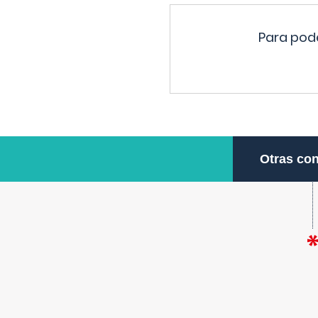
Para pode
Otras con