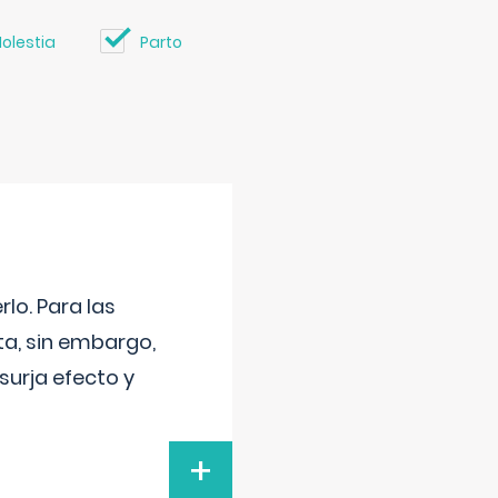
olestia
Parto
lo. Para las
a, sin embargo,
surja efecto y
+