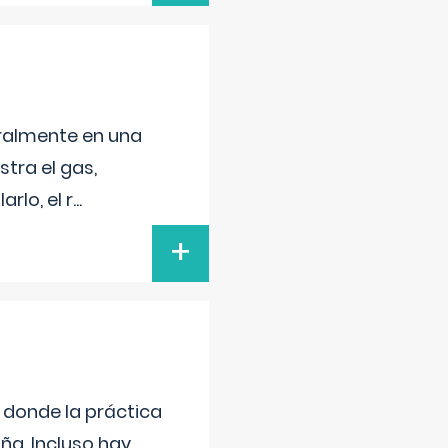
neralmente en una
tra el gas,
rlo, el r
...
+
s donde la práctica
ña. Incluso hay