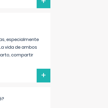
+
as, especialmente
 La vida de ambos
arto, compartir
+
é?