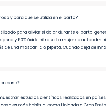
roso y para qué se utiliza en el parto?
 utilizado para aliviar el dolor durante el parto, ge
ígeno y 50% óxido nitroso. La mujer se autoadminis
s de una mascarilla o pipeta. Cuando deja de inhala
o en casa?
emuestran estudios científicos realizados en paíse
n casa es más habitual como Holanda o Gran Breta