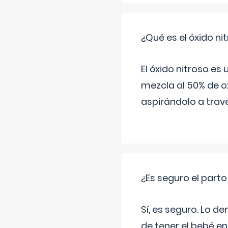
¿Qué es el óxido nit
El óxido nitroso es
mezcla al 50% de ox
aspirándolo a travé
¿Es seguro el part
Sí, es seguro. Lo d
de tener el bebé e