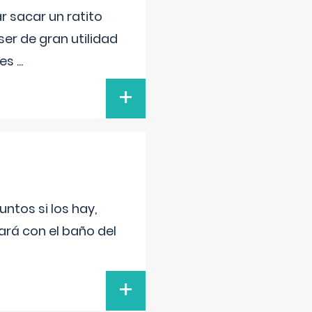
r sacar un ratito
er de gran utilidad
res
...
+
untos si los hay,
ará con el baño del
+