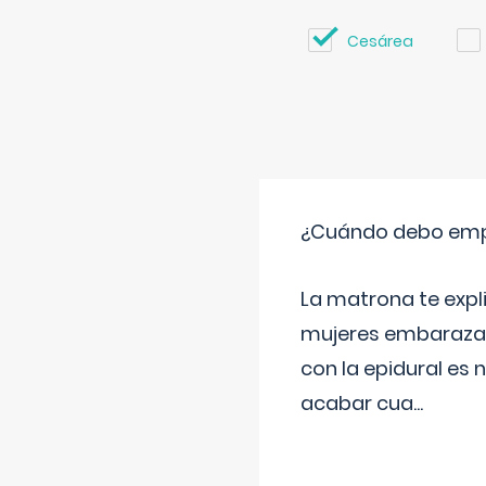
Cesárea
¿Cuándo debo empu
La matrona te expl
mujeres embarazada
con la epidural es 
acabar cua
...