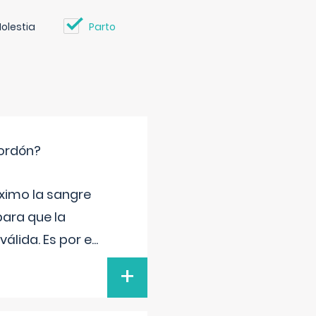
olestia
Parto
cordón?
ximo la sangre
para que la
álida. Es por e
...
+