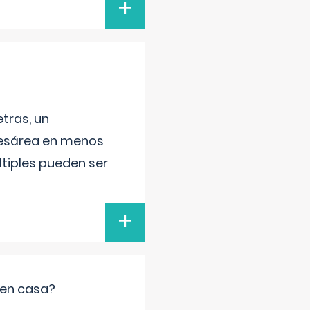
+
tras, un
 cesárea en menos
ltiples pueden ser
+
 en casa?