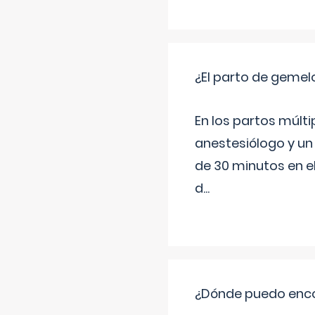
¿El parto de gemel
En los partos múlt
anestesiólogo y un
de 30 minutos en e
d
...
¿Dónde puedo enco