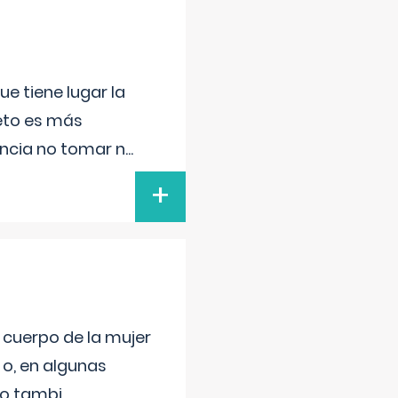
e tiene lugar la
feto es más
ancia no tomar n
...
+
l cuerpo de la mujer
 o, en algunas
mo tambi
...