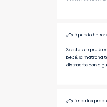
¿Qué puedo hacer 
Si estás en prodro
bebé, la matrona t
distraerte con alg
¿Qué son los prod