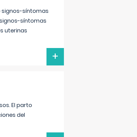
e signos-síntomas
 signos-síntomas
s uterinas
+
os. El parto
iones del