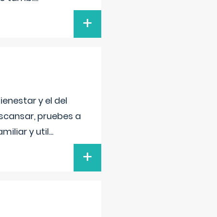
+
enestar y el del
escansar, pruebes a
iliar y util
...
+