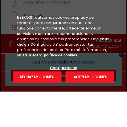
Consultorio matrona
¡Me apunto!
En EROSKI utilizamos cookies propias y de
terceros para asegurarnos de que todo
funcione correctamente, ofrecerte el mejor
Faqs
servicio y mostrarte recomendaciones y
anuncios ajustados a tus preferencias. Haciendo
944 943 444
clic en ‘Configuración’, podrás ajustar tus
L-S de 9:00h a 22:00h
preferencias de cookies. Para más información,
visita nuestra
política de cookies
EROSKI
A tu lado en cada nueva etapa
Configuración
¿Te apuntas?
RECHAZAR COOKIES
ACEPTAR COOKIES
ATENCION AL CLIENTE
TIENDAS EROSKI
SERVICIOS