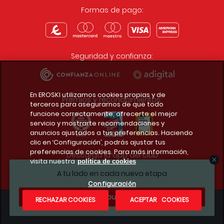
Formas de pago:
Seguridad y confianza:
En EROSKI utilizamos cookies propias y de
Premios y reconocimientos:
terceros para asegurarnos de que todo
funcione correctamente, ofrecerte el mejor
servicio y mostrarte recomendaciones y
anuncios ajustados a tus preferencias. Haciendo
clic en ‘Configuración’, podrás ajustar tus
preferencias de cookies. Para más información,
Descarga la app del club
visita nuestra
política de cookies
A tu lado en cada nueva etapa
Configuración
¿Te apuntas?
RECHAZAR COOKIES
ACEPTAR COOKIES
Condiciones legales