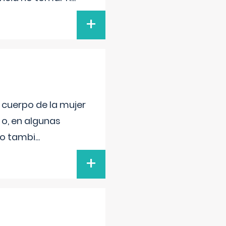
+
l cuerpo de la mujer
 o, en algunas
mo tambi
...
+