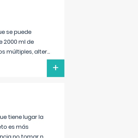
que se puede
e 2000 ml de
s múltiples, alter
...
+
e tiene lugar la
feto es más
ancia no tomar n
...