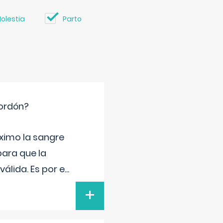
olestia
Parto
cordón?
ximo la sangre
para que la
álida. Es por e
...
+