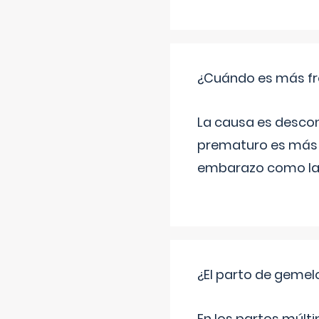
¿Cuándo es más fr
La causa es descon
prematuro es más 
embarazo como las 
¿El parto de gemel
En los partos múlt