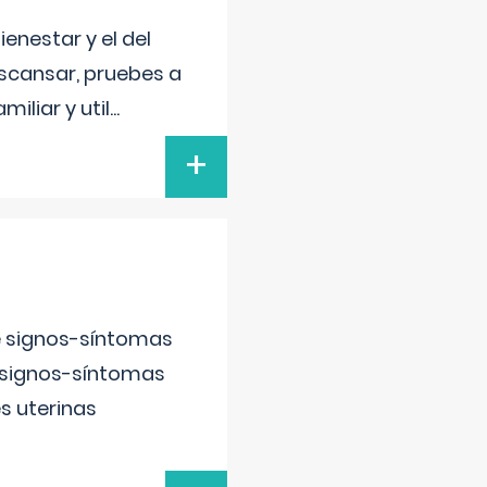
enestar y el del
escansar, pruebes a
iliar y util
...
+
e signos-síntomas
 signos-síntomas
s uterinas