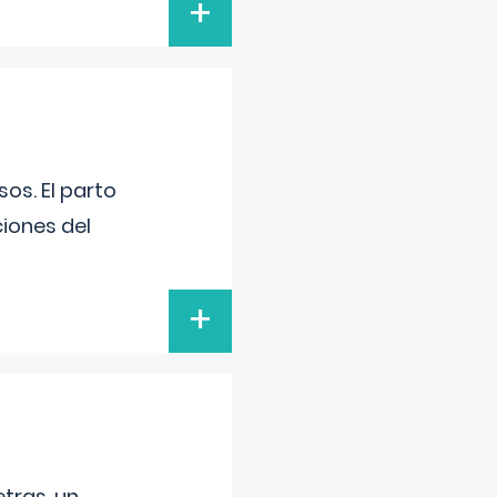
+
os. El parto
iones del
+
tras, un