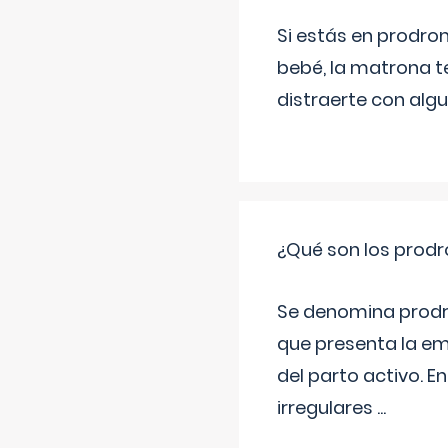
Si estás en prodro
bebé, la matrona t
distraerte con alg
¿Qué son los prod
Se denomina prodr
que presenta la e
del parto activo. 
irregulares
...