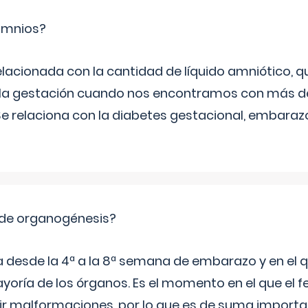
ramnios?
relacionada con la cantidad de líquido amniótico, 
de la gestación cuando nos encontramos con más d
Se relaciona con la diabetes gestacional, embarazo
 de organogénesis?
a desde la 4ª a la 8ª semana de embarazo y en el qu
yoría de los órganos. Es el momento en el que el 
rir malformaciones, por lo que es de suma import