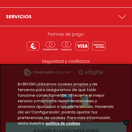
SERVICIOS
Formas de pago:
Seguridad y confianza:
En EROSKI utilizamos cookies propias y de
Premios y reconocimientos:
terceros para asegurarnos de que todo
funcione correctamente, ofrecerte el mejor
servicio y mostrarte recomendaciones y
anuncios ajustados a tus preferencias. Haciendo
clic en ‘Configuración’, podrás ajustar tus
preferencias de cookies. Para más información,
Descarga la app del club
visita nuestra
política de cookies
A tu lado en cada nueva etapa