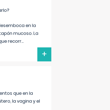
arlo?
e desemboca en la
 tapón mucoso. La
que recorr
...
+
entos que en la
ero, la vagina y el