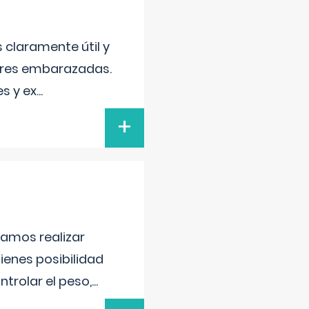
s claramente útil y
jeres embarazadas.
s y ex
...
+
damos realizar
tienes posibilidad
trolar el peso,
...