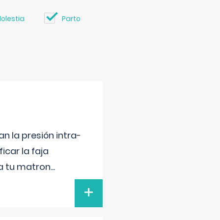
olestia
Parto
n la presión intra-
icar la faja
 a tu matron
...
+