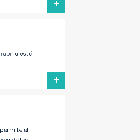
+
irrubina está
+
 permite el
ción de los