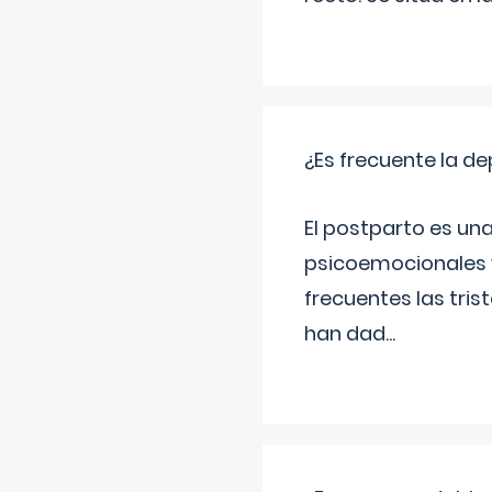
¿Es frecuente la d
El postparto es una
psicoemocionales y
frecuentes las tri
han dad
...