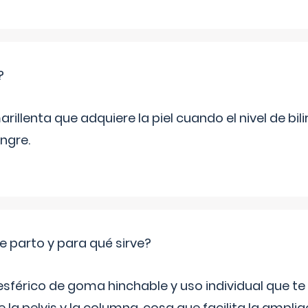
?
rillenta que adquiere la piel cuando el nivel de bil
ngre.
e parto y para qué sirve?
sférico de goma hinchable y uso individual que te
 la pelvis y la columna, cosa que facilita la amplia