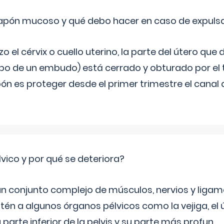
 tapón mucoso y qué debo hacer en caso de expuls
 el cérvix o cuello uterino, la parte del útero qu
bo de un embudo) está cerrado y obturado por el
ón es proteger desde el primer trimestre el canal 
lvico y por qué se deteriora?
 un conjunto complejo de músculos, nervios y ligam
tén a algunos órganos pélvicos como la vejiga, el út
a parte inferior de la pelvis y su parte más profun
...