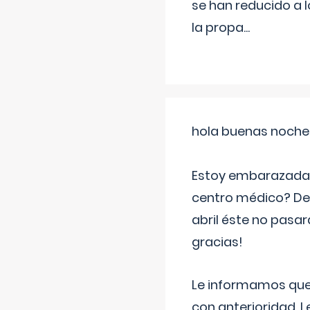
se han reducido a 
la propa
...
hola buenas noche
Estoy embarazada d
centro médico? Deb
abril éste no pasa
gracias!
Le informamos que,
con anterioridad. 