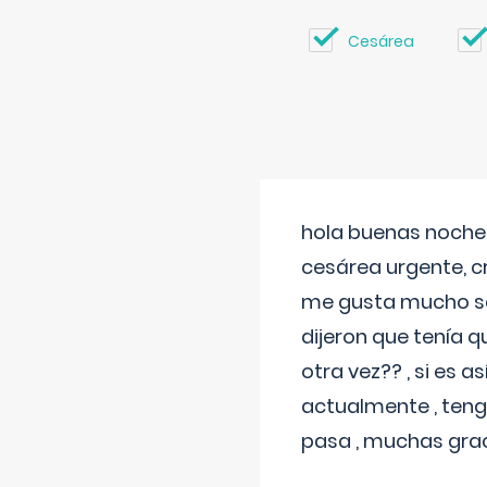
Cesárea
hola buenas noches
cesárea urgente, c
me gusta mucho sal
dijeron que tenía
otra vez?? , si es 
actualmente , teng
pasa , muchas gra