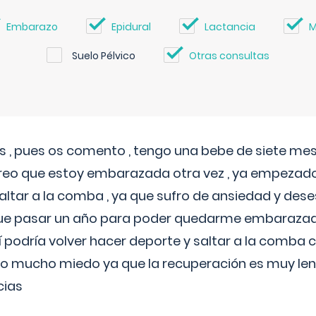
Embarazo
Epidural
Lactancia
M
Suelo Pélvico
Otras consultas
 , pues os comento , tengo una bebe de siete mese
reo que estoy embarazada otra vez , ya empezado
tar a la comba , ya que sufro de ansiedad y des
 que pasar un año para poder quedarme embarazad
así podría volver hacer deporte y saltar a la comba
o mucho miedo ya que la recuperación es muy lent
cias