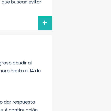
s que buscan evitar
+
roso acudir al
ora hasta el 14 de
do dar respuesta
s. A continuación,