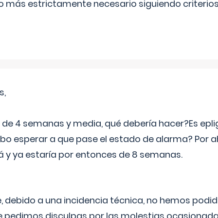
lo más estrictamente necesario siguiendo criterio
s,
e 4 semanas y media, qué debería hacer?Es eplig
o esperar a que pase el estado de alarma? Por ah
rá y ya estaría por entonces de 8 semanas.
 debido a una incidencia técnica, no hemos podi
Le pedimos disculpas por las molestias ocasionada