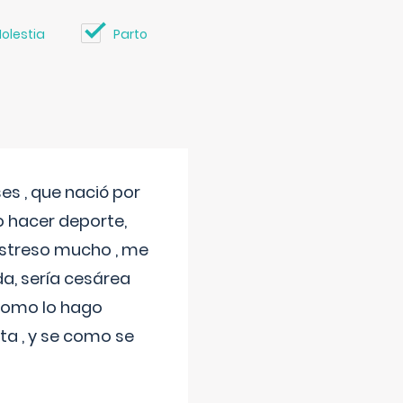
olestia
Parto
s , que nació por
 hacer deporte,
estreso mucho , me
a, sería cesárea
 como lo hago
a , y se como se