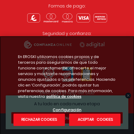
Formas de pago:
Seguridad y confianza:
En EROSKI utilizamos cookies propias y de
Premios y reconocimientos:
terceros para asegurarnos de que todo
funcione correctamente, ofrecerte el mejor
servicio y mostrarte recomendaciones y
anuncios ajustados a tus preferencias. Haciendo
clic en ‘Configuración’, podrás ajustar tus
preferencias de cookies. Para más información,
Descarga la app del club
visita nuestra
política de cookies
A tu lado en cada nueva etapa
Configuración
¿Te apuntas?
RECHAZAR COOKIES
ACEPTAR COOKIES
Condiciones legales