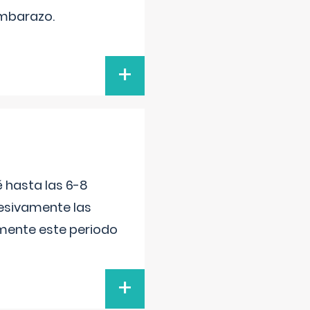
embarazo.
+
é hasta las 6-8
esivamente las
lmente este periodo
+