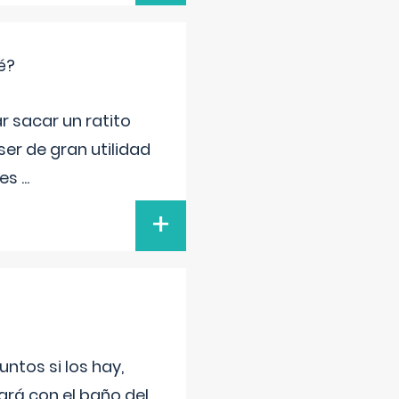
é?
r sacar un ratito
er de gran utilidad
res
...
+
untos si los hay,
ará con el baño del