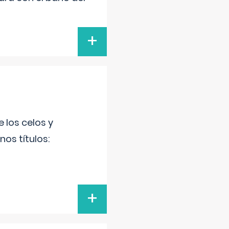
+
 los celos y
os títulos:
+