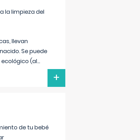
a la limpieza del
as, llevan
 nacido. Se puede
 ecológico (al
...
+
miento de tu bebé
ar