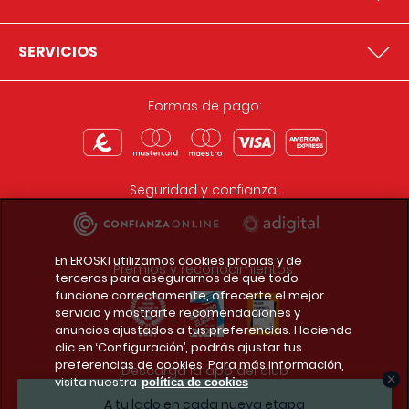
SERVICIOS
Formas de pago:
Seguridad y confianza:
En EROSKI utilizamos cookies propias y de
Premios y reconocimientos:
terceros para asegurarnos de que todo
funcione correctamente, ofrecerte el mejor
servicio y mostrarte recomendaciones y
anuncios ajustados a tus preferencias. Haciendo
clic en ‘Configuración’, podrás ajustar tus
preferencias de cookies. Para más información,
Descarga la app del club
visita nuestra
política de cookies
A tu lado en cada nueva etapa