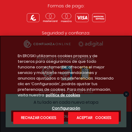
Formas de pago:
Seguridad y confianza:
En EROSKI utilizamos cookies propias y de
Premios y reconocimientos:
terceros para asegurarnos de que todo
funcione correctamente, ofrecerte el mejor
servicio y mostrarte recomendaciones y
anuncios ajustados a tus preferencias. Haciendo
clic en ‘Configuración’, podrás ajustar tus
preferencias de cookies. Para más información,
Descarga la app del club
visita nuestra
política de cookies
A tu lado en cada nueva etapa
Configuración
¿Te apuntas?
RECHAZAR COOKIES
ACEPTAR COOKIES
Condiciones legales