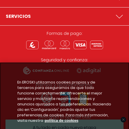
SERVICIOS
Formas de pago:
Seguridad y confianza:
En EROSKI utilizamos cookies propias y de
Premios y reconocimientos:
terceros para asegurarnos de que todo
funcione correctamente, ofrecerte el mejor
servicio y mostrarte recomendaciones y
anuncios ajustados a tus preferencias. Haciendo
clic en ‘Configuración’, podrás ajustar tus
preferencias de cookies. Para más información,
Descarga la app del club
visita nuestra
política de cookies
A tu lado en cada nueva etapa