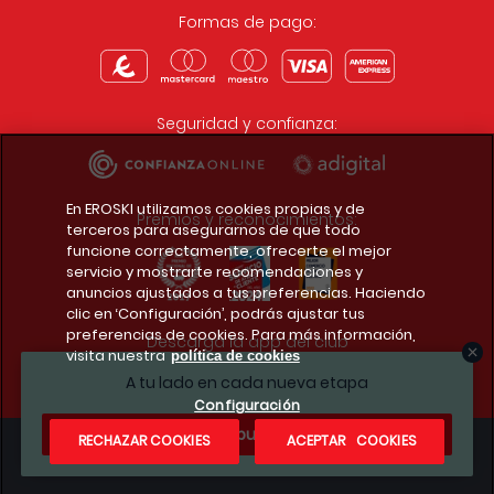
Formas de pago:
Seguridad y confianza:
En EROSKI utilizamos cookies propias y de
Premios y reconocimientos:
terceros para asegurarnos de que todo
funcione correctamente, ofrecerte el mejor
servicio y mostrarte recomendaciones y
anuncios ajustados a tus preferencias. Haciendo
clic en ‘Configuración’, podrás ajustar tus
preferencias de cookies. Para más información,
Descarga la app del club
visita nuestra
política de cookies
A tu lado en cada nueva etapa
Configuración
¿Te apuntas?
RECHAZAR COOKIES
ACEPTAR COOKIES
Condiciones legales