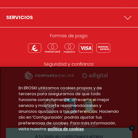
SERVICIOS
Formas de pago:
Seguridad y confianza:
En EROSKI utilizamos cookies propias y de
Premios y reconocimientos:
terceros para asegurarnos de que todo
funcione correctamente, ofrecerte el mejor
servicio y mostrarte recomendaciones y
anuncios ajustados a tus preferencias. Haciendo
clic en ‘Configuración’, podrás ajustar tus
preferencias de cookies. Para más información,
Descarga la app del club
visita nuestra
política de cookies
A tu lado en cada nueva etapa