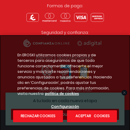
Formas de pago:
Seguridad y confianza:
En EROSKI utilizamos cookies propias y de
Premios y reconocimientos:
terceros para asegurarnos de que todo
funcione correctamente, ofrecerte el mejor
servicio y mostrarte recomendaciones y
anuncios ajustados a tus preferencias. Haciendo
clic en ‘Configuración’, podrás ajustar tus
preferencias de cookies. Para más información,
Descarga la app del club
visita nuestra
política de cookies
A tu lado en cada nueva etapa
Configuración
¿Te apuntas?
RECHAZAR COOKIES
ACEPTAR COOKIES
Condiciones legales