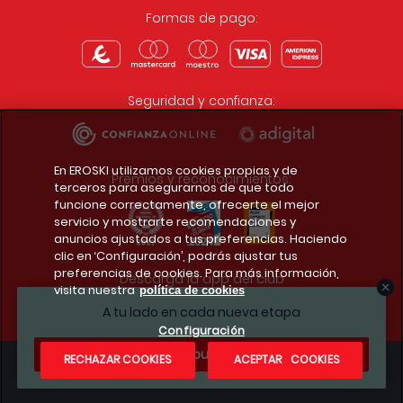
Formas de pago:
Seguridad y confianza:
En EROSKI utilizamos cookies propias y de
Premios y reconocimientos:
terceros para asegurarnos de que todo
funcione correctamente, ofrecerte el mejor
servicio y mostrarte recomendaciones y
anuncios ajustados a tus preferencias. Haciendo
clic en ‘Configuración’, podrás ajustar tus
preferencias de cookies. Para más información,
Descarga la app del club
visita nuestra
política de cookies
A tu lado en cada nueva etapa
Configuración
¿Te apuntas?
RECHAZAR COOKIES
ACEPTAR COOKIES
Condiciones legales