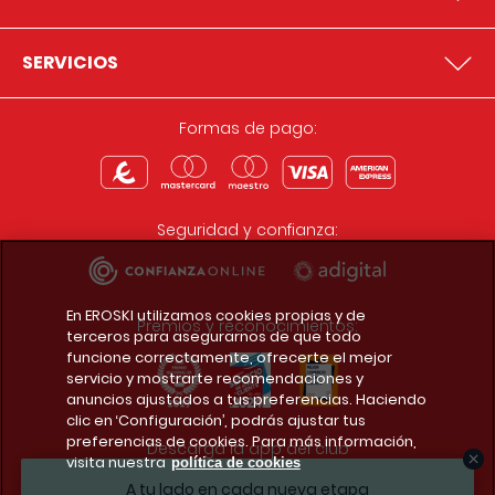
SERVICIOS
Formas de pago:
Seguridad y confianza:
En EROSKI utilizamos cookies propias y de
Premios y reconocimientos:
terceros para asegurarnos de que todo
funcione correctamente, ofrecerte el mejor
servicio y mostrarte recomendaciones y
anuncios ajustados a tus preferencias. Haciendo
clic en ‘Configuración’, podrás ajustar tus
preferencias de cookies. Para más información,
Descarga la app del club
visita nuestra
política de cookies
A tu lado en cada nueva etapa