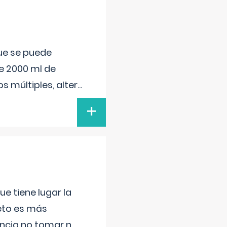
que se puede
e 2000 ml de
s múltiples, alter
...
+
e tiene lugar la
feto es más
ancia no tomar n
...