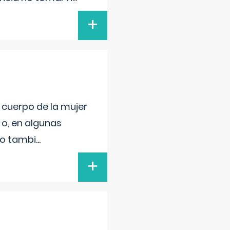
+
l cuerpo de la mujer
 o, en algunas
mo tambi
...
+