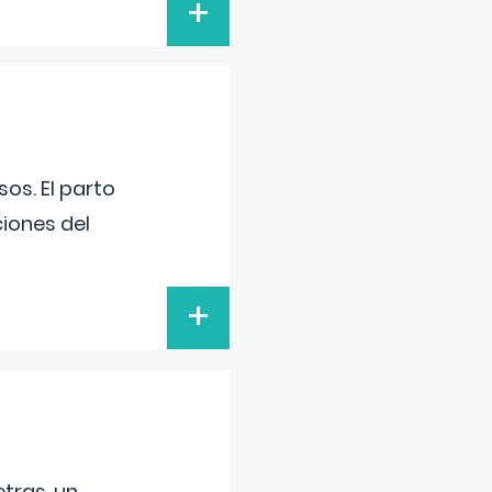
+
os. El parto
iones del
+
tras, un