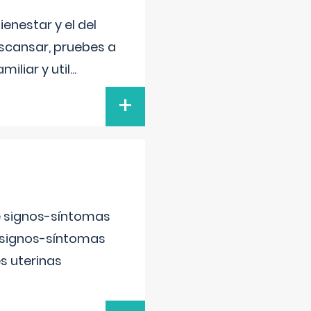
enestar y el del
escansar, pruebes a
iliar y util
...
+
e signos-síntomas
 signos-síntomas
s uterinas