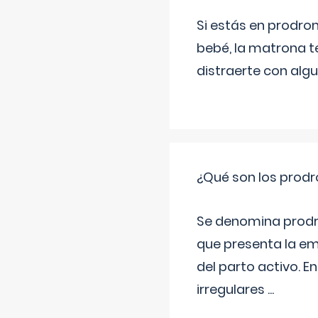
Si estás en prodro
bebé, la matrona t
distraerte con alg
¿Qué son los prod
Se denomina prodr
que presenta la e
del parto activo. 
irregulares
...