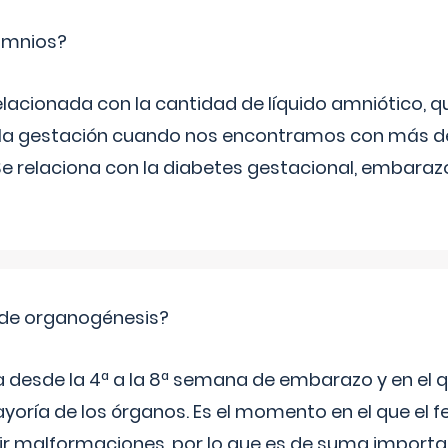
ramnios?
relacionada con la cantidad de líquido amniótico, 
de la gestación cuando nos encontramos con más d
Se relaciona con la diabetes gestacional, embarazo
 de organogénesis?
a desde la 4ª a la 8ª semana de embarazo y en el qu
yoría de los órganos. Es el momento en el que el 
rir malformaciones, por lo que es de suma import