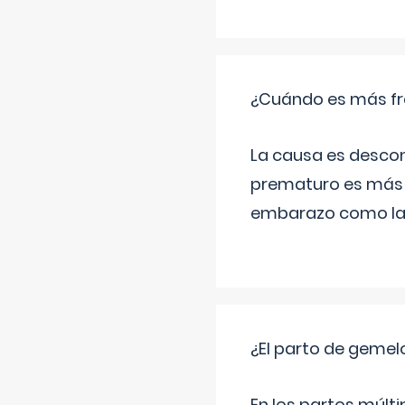
¿Cuándo es más fr
La causa es descon
prematuro es más 
embarazo como las 
¿El parto de gemel
En los partos múlt