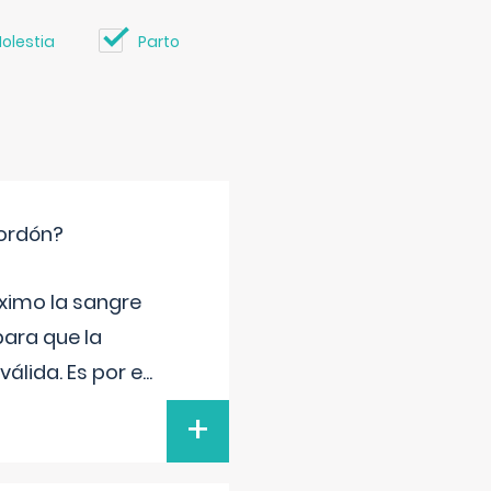
olestia
Parto
cordón?
ximo la sangre
para que la
álida. Es por e
...
+