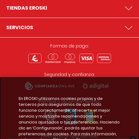
TIENDAS EROSKI
SERVICIOS
Formas de pago:
Seguridad y confianza:
En EROSKI utilizamos cookies propias y de
Premios y reconocimientos:
terceros para asegurarnos de que todo
funcione correctamente, ofrecerte el mejor
servicio y mostrarte recomendaciones y
anuncios ajustados a tus preferencias. Haciendo
clic en ‘Configuración’, podrás ajustar tus
preferencias de cookies. Para más información,
Descarga la app del club