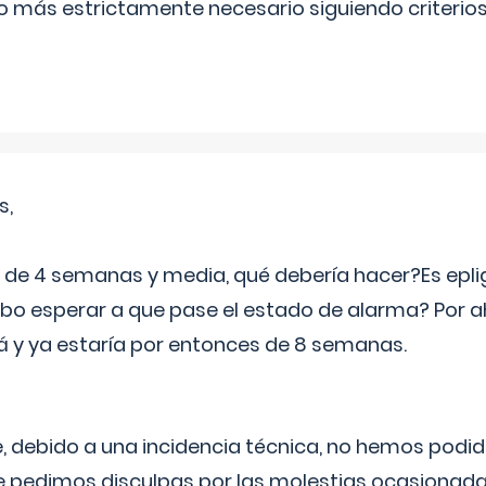
lo más estrictamente necesario siguiendo criterio
s,
e 4 semanas y media, qué debería hacer?Es eplig
o esperar a que pase el estado de alarma? Por ah
rá y ya estaría por entonces de 8 semanas.
 debido a una incidencia técnica, no hemos podi
Le pedimos disculpas por las molestias ocasionada