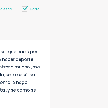
olestia
Parto
s , que nació por
 hacer deporte,
estreso mucho , me
a, sería cesárea
 como lo hago
a , y se como se