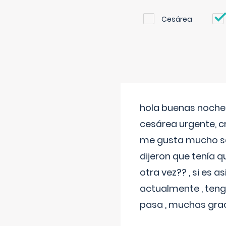
Cesárea
hola buenas noches
cesárea urgente, c
me gusta mucho sal
dijeron que tenía
otra vez?? , si es 
actualmente , teng
pasa , muchas gra