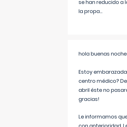
se han reducido a 
la propa
...
hola buenas noche
Estoy embarazada d
centro médico? Deb
abril éste no pasa
gracias!
Le informamos que,
con anterioridad. 