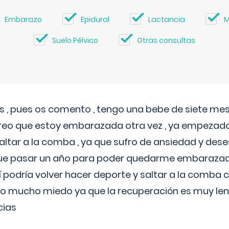
Embarazo
Epidural
Lactancia
M
Suelo Pélvico
Otras consultas
 , pues os comento , tengo una bebe de siete mese
reo que estoy embarazada otra vez , ya empezado
tar a la comba , ya que sufro de ansiedad y des
 que pasar un año para poder quedarme embarazad
así podría volver hacer deporte y saltar a la comba
o mucho miedo ya que la recuperación es muy lent
cias