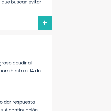
s que buscan evitar
+
roso acudir al
ora hasta el 14 de
do dar respuesta
s. A continuación,