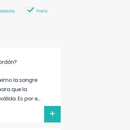
olestia
Parto
cordón?
ximo la sangre
para que la
álida. Es por e
...
+