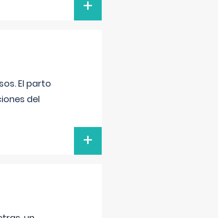
+
os. El parto
iones del
+
tras, un