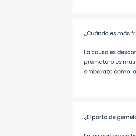
¿Cuándo es más fr
La causa es descon
prematuro es más 
embarazo como las 
¿El parto de gemel
En los partos múlt