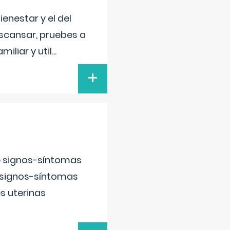
enestar y el del
escansar, pruebes a
iliar y util
...
+
e signos-síntomas
 signos-síntomas
s uterinas