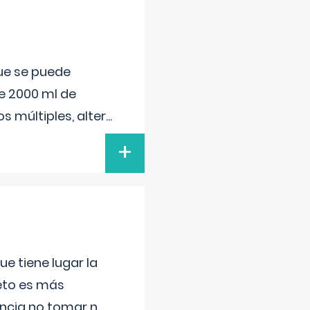
que se puede
e 2000 ml de
s múltiples, alter
...
+
e tiene lugar la
feto es más
ancia no tomar n
...