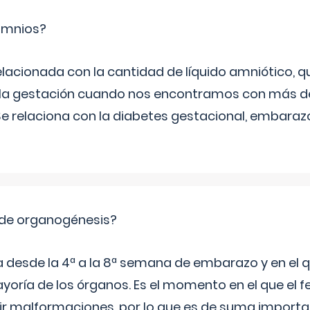
ramnios?
relacionada con la cantidad de líquido amniótico, 
de la gestación cuando nos encontramos con más d
Se relaciona con la diabetes gestacional, embarazo
 de organogénesis?
a desde la 4ª a la 8ª semana de embarazo y en el qu
yoría de los órganos. Es el momento en el que el 
rir malformaciones, por lo que es de suma import