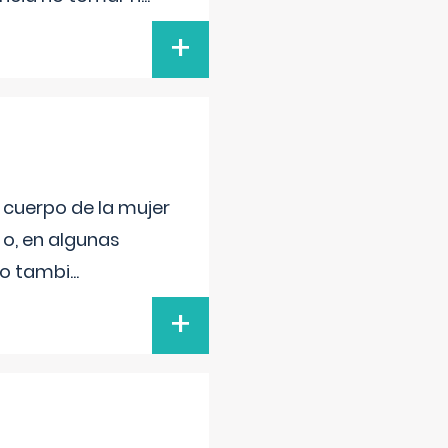
+
l cuerpo de la mujer
 o, en algunas
mo tambi
...
+