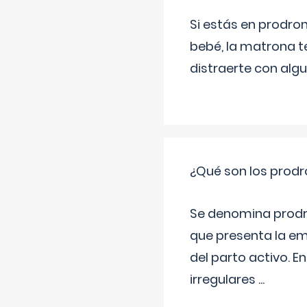
Si estás en prodro
bebé, la matrona t
distraerte con alg
¿Qué son los prod
Se denomina prodr
que presenta la e
del parto activo. 
irregulares
...