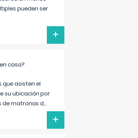
ltiples pueden ser
+
 en casa?
 que asisten el
de su ubicación por
s de matronas d
...
+