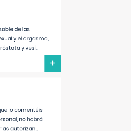
sable de las
exual y el orgasmo,
róstata y vesí
...
+
 que lo comentéis
ersonal, no habrá
ias autorizan
...