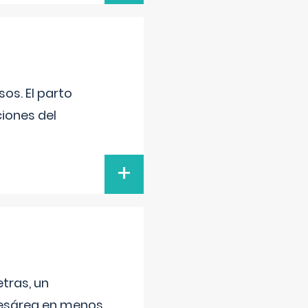
os. El parto
iones del
+
tras, un
 cesárea en menos