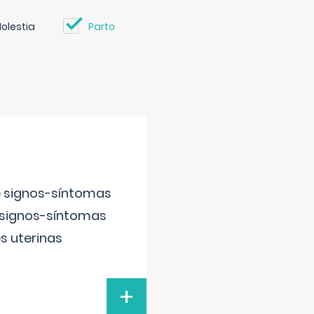
olestia
Parto
e signos-síntomas
 signos-síntomas
s uterinas
+