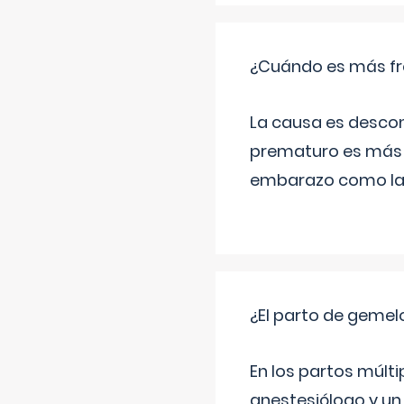
¿Cuándo es más fr
La causa es descon
prematuro es más 
embarazo como las 
¿El parto de gemel
En los partos múlt
anestesiólogo y un