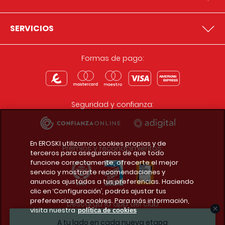
SERVICIOS
Formas de pago:
Seguridad y confianza:
En EROSKI utilizamos cookies propias y de
Premios y reconocimientos:
terceros para asegurarnos de que todo
funcione correctamente, ofrecerte el mejor
servicio y mostrarte recomendaciones y
anuncios ajustados a tus preferencias. Haciendo
clic en ‘Configuración’, podrás ajustar tus
preferencias de cookies. Para más información,
Descarga la app del club
visita nuestra
política de cookies
A tu lado en cada nueva etapa