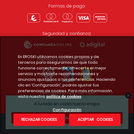
Formas de pago:
Seguridad y confianza:
En EROSKI utilizamos cookies propias y de
Premios y reconocimientos:
terceros para asegurarnos de que todo
funcione correctamente, ofrecerte el mejor
servicio y mostrarte recomendaciones y
anuncios ajustados a tus preferencias. Haciendo
clic en ‘Configuración’, podrás ajustar tus
preferencias de cookies. Para más información,
Descarga la app del club
visita nuestra
política de cookies
A tu lado en cada nueva etapa
Configuración
¿Te apuntas?
RECHAZAR COOKIES
ACEPTAR COOKIES
Condiciones legales