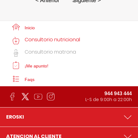
3
< Anterior
Siguiente >
Inicio
Consultorio nutricional
Consultorio matrona
¡Me apunto!
Faqs
944 943 444
L-S de 9:00h a 22:00h
EROSKI
ATENCION AL CLIENTE