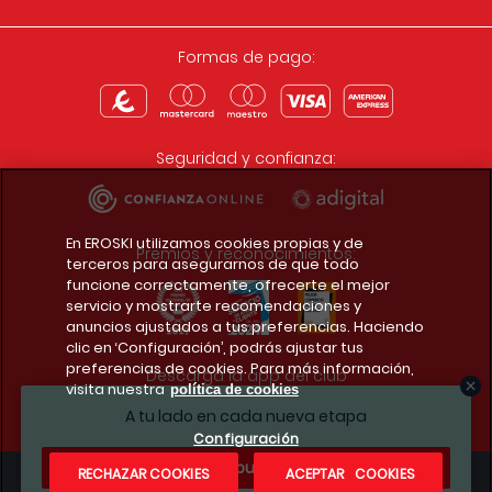
Formas de pago:
Seguridad y confianza:
En EROSKI utilizamos cookies propias y de
Premios y reconocimientos:
terceros para asegurarnos de que todo
funcione correctamente, ofrecerte el mejor
servicio y mostrarte recomendaciones y
anuncios ajustados a tus preferencias. Haciendo
clic en ‘Configuración’, podrás ajustar tus
preferencias de cookies. Para más información,
Descarga la app del club
visita nuestra
política de cookies
A tu lado en cada nueva etapa
Configuración
¿Te apuntas?
RECHAZAR COOKIES
ACEPTAR COOKIES
Condiciones legales