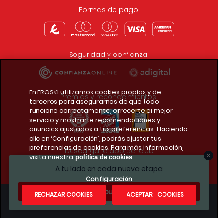
Formas de pago:
Seguridad y confianza:
En EROSKI utilizamos cookies propias y de
Premios y reconocimientos:
terceros para asegurarnos de que todo
funcione correctamente, ofrecerte el mejor
servicio y mostrarte recomendaciones y
anuncios ajustados a tus preferencias. Haciendo
clic en ‘Configuración’, podrás ajustar tus
preferencias de cookies. Para más información,
Descarga la app del club
visita nuestra
política de cookies
A tu lado en cada nueva etapa
Configuración
¿Te apuntas?
RECHAZAR COOKIES
ACEPTAR COOKIES
Condiciones legales