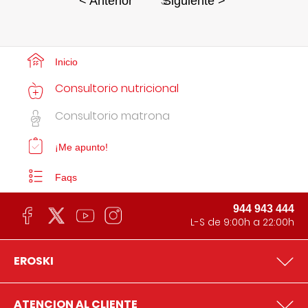
3
< Anterior
Siguiente >
Inicio
Consultorio nutricional
Consultorio matrona
¡Me apunto!
Faqs
944 943 444
L-S de 9:00h a 22:00h
EROSKI
ATENCION AL CLIENTE