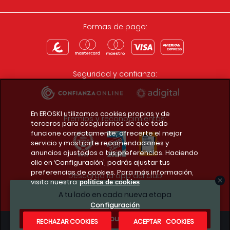
Formas de pago:
Seguridad y confianza:
En EROSKI utilizamos cookies propias y de
Premios y reconocimientos:
terceros para asegurarnos de que todo
funcione correctamente, ofrecerte el mejor
servicio y mostrarte recomendaciones y
anuncios ajustados a tus preferencias. Haciendo
clic en ‘Configuración’, podrás ajustar tus
preferencias de cookies. Para más información,
Descarga la app del club
visita nuestra
política de cookies
A tu lado en cada nueva etapa
Configuración
¿Te apuntas?
RECHAZAR COOKIES
ACEPTAR COOKIES
Condiciones legales