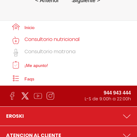
3
< Anterior
Siguiente >
Inicio
Consultorio nutricional
Consultorio matrona
¡Me apunto!
Faqs
944 943 444
L-S de 9:00h a 22:00h
EROSKI
ATENCION AL CLIENTE