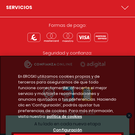
SERVICIOS
Formas de pago:
Seguridad y confianza:
En EROSKI utilizamos cookies propias y de
Premios y reconocimientos:
terceros para asegurarnos de que todo
funcione correctamente, ofrecerte el mejor
servicio y mostrarte recomendaciones y
anuncios ajustados a tus preferencias. Haciendo
clic en ‘Configuración’, podrás ajustar tus
preferencias de cookies. Para más información,
Descarga la app del club
visita nuestra
política de cookies
A tu lado en cada nueva etapa
Configuración