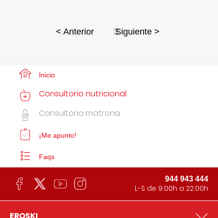
3
< Anterior
Siguiente >
Inicio
Consultorio nutricional
Consultorio matrona
¡Me apunto!
Faqs
944 943 444
L-S de 9:00h a 22:00h
EROSKI