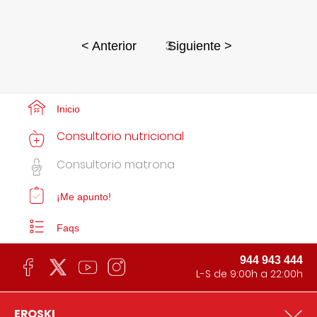
3
< Anterior
Siguiente >
Inicio
Consultorio nutricional
Consultorio matrona
¡Me apunto!
Faqs
944 943 444
L-S de 9:00h a 22:00h
EROSKI