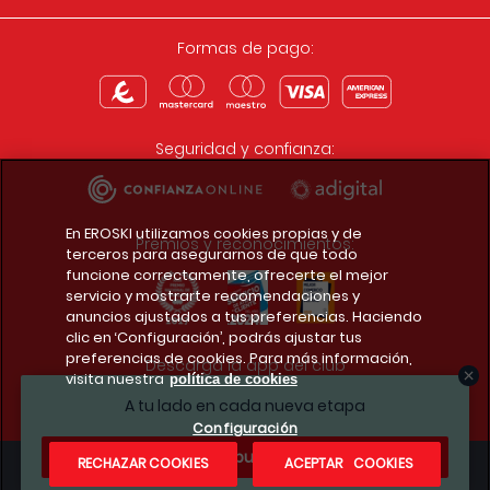
Formas de pago:
Seguridad y confianza:
En EROSKI utilizamos cookies propias y de
Premios y reconocimientos:
terceros para asegurarnos de que todo
funcione correctamente, ofrecerte el mejor
servicio y mostrarte recomendaciones y
anuncios ajustados a tus preferencias. Haciendo
clic en ‘Configuración’, podrás ajustar tus
preferencias de cookies. Para más información,
Descarga la app del club
visita nuestra
política de cookies
A tu lado en cada nueva etapa
Configuración
¿Te apuntas?
RECHAZAR COOKIES
ACEPTAR COOKIES
Condiciones legales